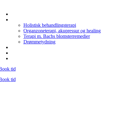
FORSIDE
BEHANDLINGER
Holistisk behandlingsterapi
Organzoneterapi, akupressur og healing
Terapi m. Bachs blomsterremedier
Drømmetydning
OM MIG
PRAKTISK
KONTAKT MIG
Book tid
Book tid